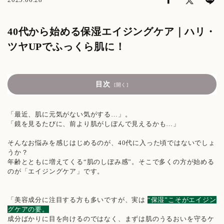
40代から始める保湿エイジングケア｜ハリ・
ツヤUPでふっくら肌に！
目次
なぜ40代から肌が“しぼむ”のか？
「最近、肌に元気がない気がする…」。
保湿がエイジングケアの鍵になる理由とは
「鏡を見るたびに、前より肌がしぼんで見えるかも…」
そんなお悩みを感じはじめるのが、40代に入った頃ではないでしょ
おすすめの保湿ケア方法
うか？
年齢とともに増えてくる“肌のしぼみ感”。そこで多くの方が始める
オススメ「保湿+エイジングケア」アイテム
のが「エイジングケア」です。
「美容成分に注目する方も多いですが、実は
“保湿”こそがエイジン
グケアの要。
成分ばかりに目を向けるのではなく、まずは肌のうるおいを守るケ