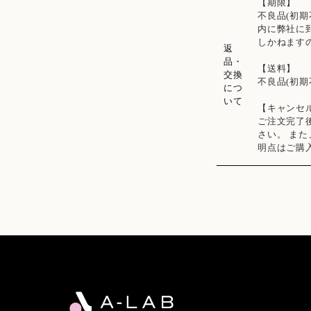
【期限】
不良品(初
内に弊社に
しかねます
返
品・
【送料】
交換
不良品(初
につ
いて
【キャンセ
ご注文完了
さい。 ま
明点はご購