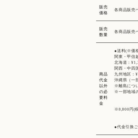
販売
各商品販売
価格
販売
各商品販売
数量
●送料(※価
関東・甲信
北海道：¥1,
関西・中四国：
商品
九州地区：¥1
代金
沖縄県（一部
以外
※離島につ
の必
※一部地域
要料
金
※8,800
●代金引換