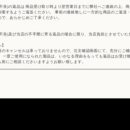
期不良)の返品は 商品受け取り時より翌営業日までに弊社へご連絡の上、商
到着するようご返送ください。 事前の連絡無しに一方的な商品のご返送
ので、あらかじめご了承ください。
期不良)及び当店の不手際に寄る返品の場合に限り、当店負担とさせていた
ル】
後のキャンセルは承っておりませんので、注文確認画面にて、充分にご確
た、一度ご使用になられた製品は、いかなる理由をもっても返品はお受け致
入前にご相談くださいますようお願い致します。