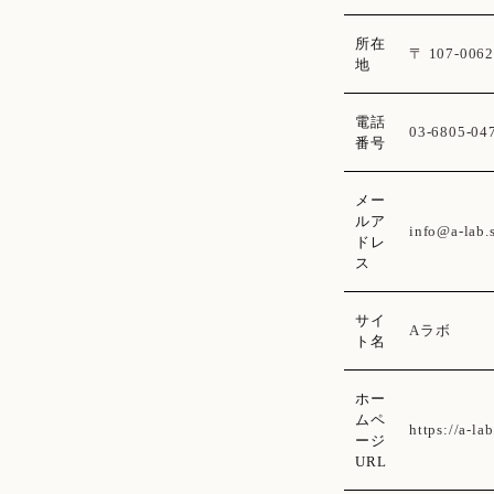
所在
〒 107-006
地
電話
03-6805-04
番号
メー
ルア
info@a-lab.
ドレ
ス
サイ
Aラボ
ト名
ホー
ムペ
https://a-la
ージ
URL