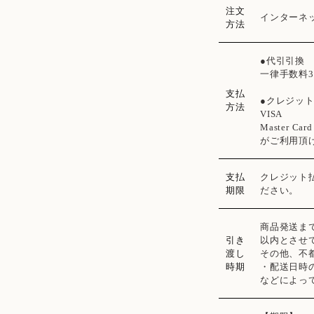
注文
インターネ
方法
●代引引換
一律手数料3
支払
●クレジッ
方法
VISA
Master Card
がご利用頂
支払
クレジット
期限
ださい。
商品発送ま
引き
以内とさせ
渡し
その他、不
時期
・配送日時
などによっ