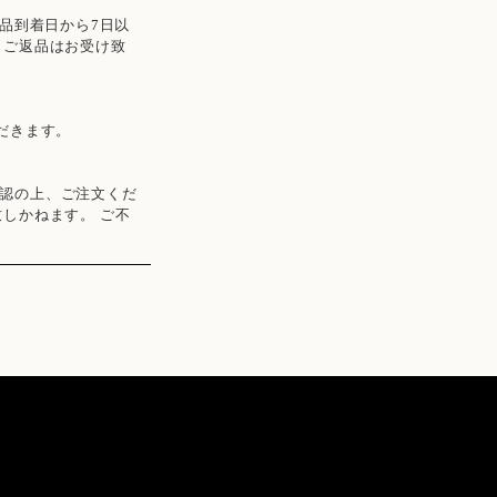
品到着日から7日以
・ご返品はお受け致
だきます。
認の上、ご注文くだ
しかねます。 ご不