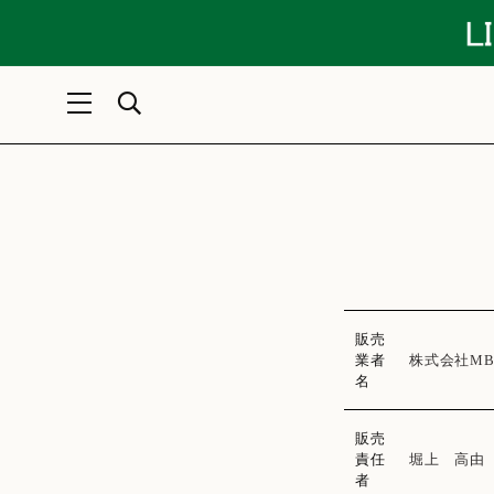
販売
業者
株式会社MB
名
販売
責任
堀上 高由
者