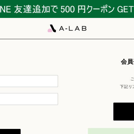
会員
下記リ