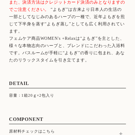
また、決済方法はクレジットカード決済のみとなりますの
でご注意ください。
“よもぎ”は古来より日本人の生活の
一部としてなじみのあるハーブの一種で、近年よもぎを煎
じて下半身を蒸す“よもぎ蒸し”としても広く利用されてい
ます。
フェムケア商品WOMEN's +Relaxは“よもぎ”を主とした、
様々な本物志向のハーブと、ブレンドにこだわった入浴料
です。バスルームが手軽に“よもぎ”の香りに包まれ、あな
たのリラックスタイムを引き立てます。
DETAIL
容量：1箱20ｇ×2包入り
COMPONENT
原材料チェックはこちら