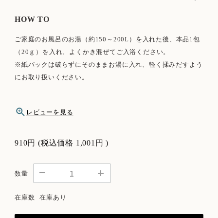
よもぎ、エキナセア、レモングラス、ジンジャー、ローズ、乳
酸菌生産物質
HOW TO
ご家庭のお風呂のお湯（約150～200L）を入れた後、本品1包
（20ｇ）を入れ、よくかき混ぜてご入浴ください。
※紙パックは破らずにそのままお湯に入れ、軽く揉みだすよう
にお取り扱いください。
レビューを見る
910円
(税込価格
1,001円
)
数量
在庫数
在庫あり