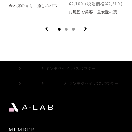
¥2,100
(税込価格
¥2,310
)
¥
金木犀の香りに癒しのバスタイム うるおい成分配合 うるおい成分のモクセイ花エキス、ハチミツを配合、さらに肌のキメを整え、肌トラブルの改善に効果的なホホバ種子油を配合したまさに美容液のような入浴剤！ 甘く柔らかい金木犀の香りで癒される贅沢バスタイムを実現 自然に近く、より理想的な金木犀の香りがバスタイムを包みます。 細かく砕かれたバスソルトがお風呂いっぱいに広がり癒し空間を演出します。 POINT うるおい成分をたっぷり配合 肌トラブルの改善にピッタリ 自然に近い金木犀の香り ほんのり色付きがかわいい COMPONENT 成分チェックはこちら 海塩、セスキ炭酸Na、香料、三リン酸Na、モクセイ花エキス、ホホバ種子油、ハチミツ、シリカ、チオ硫酸Na、BG、水、黄 4、橙 205 HOW TO 浴槽のお湯(200L)に1包を入れよく溶かしてご入浴ください。※40度前後のお湯にじっくりと15分以上の入浴をおすすめします。
お風呂で美容！重炭酸の薬用入浴剤 お得すぎる7回分のLサイズ 安心安全の医薬部外品入浴剤 冷え性や肩こり・身体の気だるさなど！巡りの悪い血行が原因で引きおこる様々な身体のトラブル・・・ 重炭酸が温浴効果を高めて血行を促進してくれます さらに保湿性の高いLアルギニンを配合 必須アミノ酸の一種であるLアルギニンが肌に潤いを与えます こんな症状でお悩みの方におすすめ あせも、ひび、肩のこり、打ち身、痔、しっしん、疲労回復、腰痛、産前産後の冷え性、あかぎれ、にきび、荒れ性、くじき、神経痛、しもやけ、冷え性、リウマチ POINT 安心の医療部外品入浴剤 保湿成分たっぷり配合 様々なお悩みを改善 お風呂で充実の美容ケア DETAIL 内容量：７回分 HOW TO 浴槽のお湯(160～180L)に3錠を入れよく溶かしてご入浴ください。※40度前後のお湯にじっくりと15分以上の入浴をおすすめします。
TOP
衛生用品
キンモクセイ バスパウダー
TOP
衛生用品
バス用品
キンモクセイ バスパウダー
MEMBER