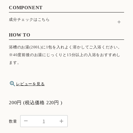
COMPONENT
成分チェックはこちら
海塩、セスキ炭酸Na、香料、三リン酸Na、モクセイ花エキス、
ホホバ種子油、ハチミツ、シリカ、チオ硫酸Na、BG、水、黄
HOW TO
4、橙 205
浴槽のお湯(200L)に1包を入れよく溶かしてご入浴ください。
※40度前後のお湯にじっくりと15分以上の入浴をおすすめし
ます。
レビューを見る
200円
(税込価格
220円
)
数量