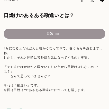
日焼けのあるある勘違いとは？
目次
日焼けのあるある勘違い①「暑くないから日焼けの心配はな
い？」
3月になるとだんだんと暖かくなってきて、春うららを感じますよ
ね。
日焼けのあるある勘違い②「日焼け止めを塗っていると長時間
しかし、それと同時に紫外線も気になってくるのも事実。
日に当たっていても日焼けしない」
「でもまだぽかぽかと暖かいくらいだから日焼けはしないので
は？」
日焼け対策をしながら、エイジングケア*も
……なんて思っていませんか？
それは「勘違い」です。
今回は日焼けの”あるある勘違い”についてお話します。