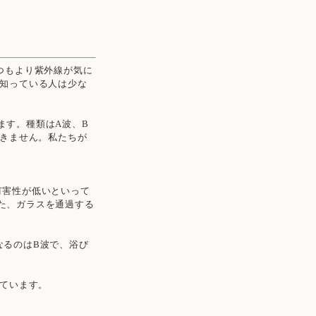
つもより紫外線が気に
を知っている人は少な
ます。種類はA波、B
届きません。私たちが
有害性が低いといって
た、ガラスを通過する
なるのはB波で、浴び
れています。