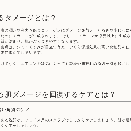
るダメージとは？
皮膚の潤いや弾力を保つコラーゲンにダメージを与え、たるみや小じわに
るためにメラニンが生成されます。 そして、メラニンが必要以上に生成
角質が溜まり、肌がごわつきやすくなります。
た皮膚は、シミ・くすみが目立つうえ、いくら保湿効果の高い化粧品を使
が更に進んでしまいます。
だけでなく、エアコンの冷気によっても乾燥や肌荒れの原因を引き起こし
る肌ダメージを回復するケアとは？
古い角質のケア
のある洗顔か、フェイス用のスクラブでしっかりケアしましょう。肌が過
しくケアをしましょう。