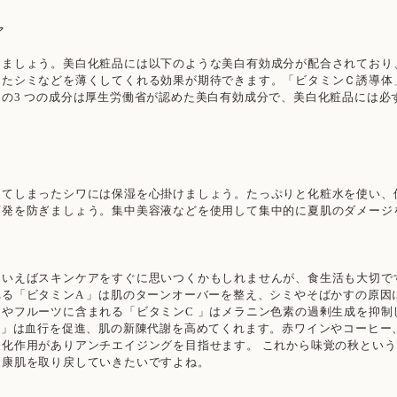
ア
しましょう。美白化粧品には以下のような美白有効成分が配合されており
ったシミなどを薄くしてくれる効果が期待できます。「ビタミンＣ誘導体
の3 つの成分は厚生労働省が認めた美白有効成分で、美白化粧品には必
ってしまったシワには保湿を心掛けましょう。たっぷりと化粧水を使い、
蒸発を防ぎましょう。集中美容液などを使用して集中的に夏肌のダメージ
といえばスキンケアをすぐに思いつくかもしれませんが、食生活も大切で
る「ビタミンA 」は肌のターンオーバーを整え、シミやそばかすの原因
やフルーツに含まれる「ビタミンC 」はメラニン色素の過剰生成を抑制
 」は血行を促進、肌の新陳代謝を高めてくれます。赤ワインやコーヒー
酸化作用がありアンチエイジングを目指せます。 これから味覚の秋とい
健康肌を取り戻していきたいですよね。