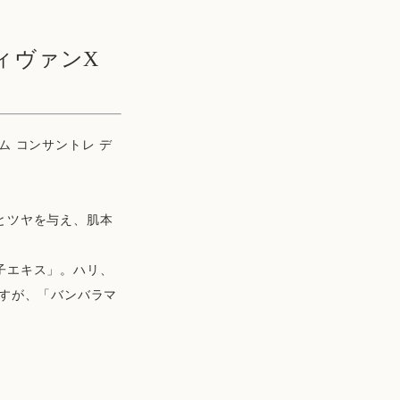
ィヴァンX
 コンサントレ デ
とツヤを与え、肌本
子エキス」。ハリ、
すが、「バンバラマ