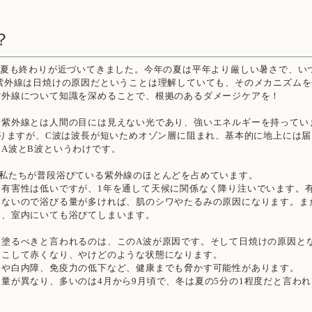
？
、夏も終わりが近づいてきました。今年の夏は平年より厳しい暑さで、い
 紫外線は日焼けの原因だということは理解していても、そのメカニズム
紫外線について知識を深めることで、根拠のあるダメージケアを！
て紫外線とは人間の目には見えない光であり、強いエネルギーを持ってい
ありますが、C波は波長が短いためオゾン層に阻まれ、基本的に地上には
A波とB波というわけです。
、私たちが普段浴びている紫外線のほとんどを占めています。
的有害性は低いですが、1年を通して天候に関係なく降り注いでいます。
はないので浴びる量が多ければ、肌のシワやたるみの原因になります。ま
め、室内にいても浴びてしまいます。
を塗るべきと言われるのは、このA波が原因です。そして日焼けの原因と
おこして赤くなり、やけどのような状態になります。
んや白内障、免疫力の低下など、健康までも脅かす可能性があります。
量が異なり、多いのは4月から9月頃で、冬は夏の5分の1程度だと言わ